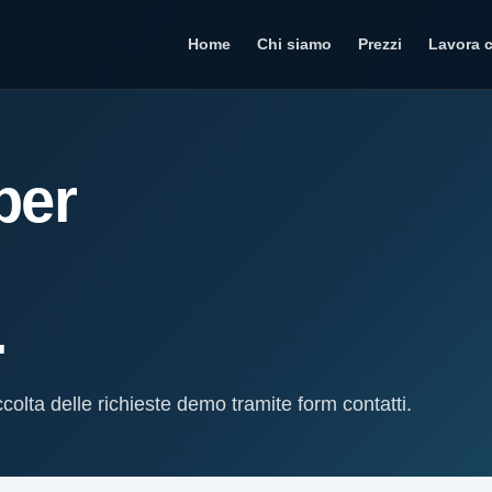
Home
Chi siamo
Prezzi
Lavora 
per
.
ccolta delle richieste demo tramite form contatti.