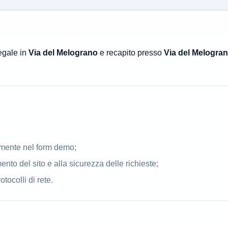
egale in
Via del Melograno
e recapito presso
Via del Melogra
riamente nel form demo;
nto del sito e alla sicurezza delle richieste;
tocolli di rete.