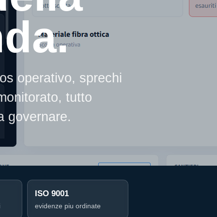
nda.
os operativo, sprechi
onitorato, tutto
da governare.
ISO 9001
i
evidenze piu ordinate