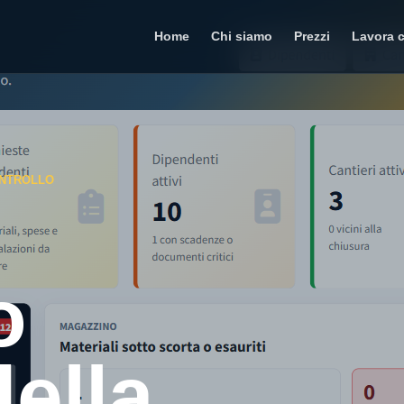
Home
Chi siamo
Prezzi
Lavora 
ONTROLLO
o
della